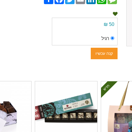
50 ₪
רגיל
קנה עכשיו
חדש