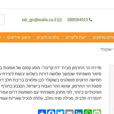
tali_go@walla.co.il
088584915
חים מתוקים
יינות וליקרים
בלונים ודובים
עיצוב אירועים
ש
 שוקולד
סדרת הר החרמון מבית "דה קרינה"- מסע קסום של אומנות ב
סיפור משפחתי שנמשך שלושה דורות בשלוש יבשות ליצירת עול
חמישה חרוטים מושלגים בשוקולד לבן ומלאים בריבת חלב דר
פסגת הר החרמון, שהוא ההר הגבוה בישראל, הנצבע בחורף בש
האיכותיים ביותר, לפי מתכון משפחתי עם השפעות דרום אמרי
*הסדרה חלבית, מכילה סויה וחלב, עלולה להכיל שאריות אגוזי
Share
Facebook
Twitter
Email
LinkedIn
WhatsApp
Message