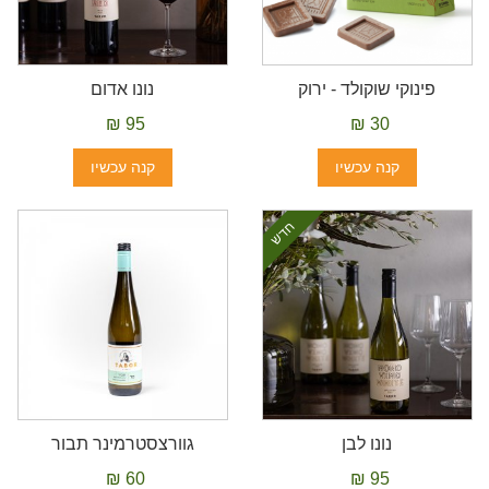
פינוקי שוקולד - ירוק
נונו אדום
95 ₪
30 ₪
קנה עכשיו
קנה עכשיו
חדש
נונו לבן
גוורצסטרמינר תבור
60 ₪
95 ₪