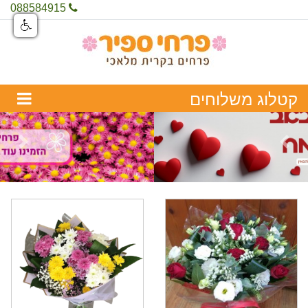
088584915
Next
Previous